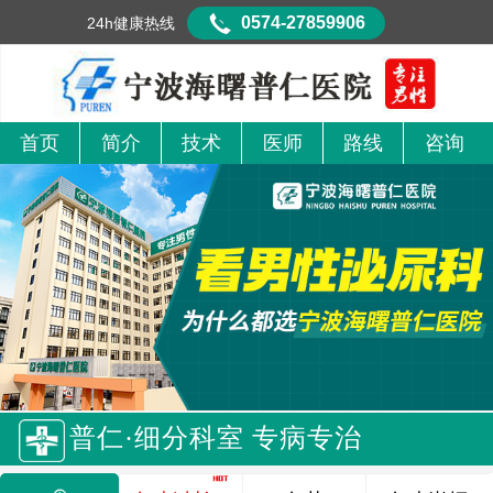
0574-27859906
24h健康热线
首页
简介
技术
医师
路线
咨询
普仁·细分科室 专病专治