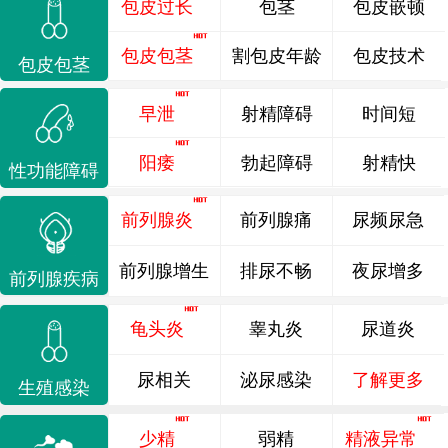
包皮过长
包茎
包皮嵌顿
包皮包茎
割包皮年龄
包皮技术
包皮包茎
早泄
射精障碍
时间短
阳痿
勃起障碍
射精快
性功能障碍
前列腺炎
前列腺痛
尿频尿急
前列腺增生
排尿不畅
夜尿增多
前列腺疾病
龟头炎
睾丸炎
尿道炎
尿相关
泌尿感染
了解更多
生殖感染
少精
弱精
精液异常