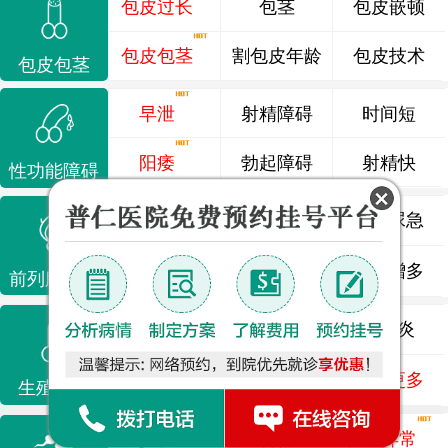
包皮过长
包茎
包皮嵌顿
包皮包茎
割包皮年龄
包皮技术
包皮包茎
早泄
射精障碍
时间短
阳痿
勃起障碍
射精快
性功能障碍
前列腺炎
前列腺痛
尿频尿急
前列腺增生
排尿不畅
夜尿增多
前列腺疾病
龟头炎
睾丸炎
尿道炎
尿相关
泌尿感染
了解更多
生殖感染
少精
弱精
精液异常