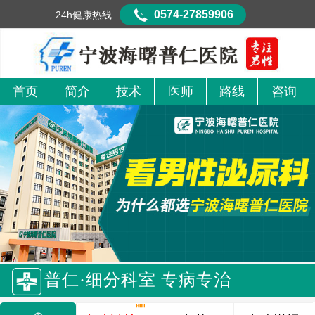
0574-27859906
24h健康热线
首页
简介
技术
医师
路线
咨询
普仁·细分科室 专病专治