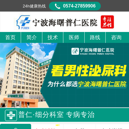
0574-27859906
24h健康热线
首页
简介
技术
医师
路线
咨询
普仁·细分科室 专病专治